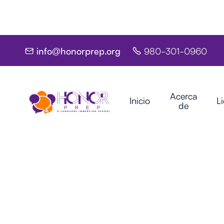
info@honorprep.org
980-301-0960


Acerca
Inicio
L
de
RESOURCES
MAY 5, 2025